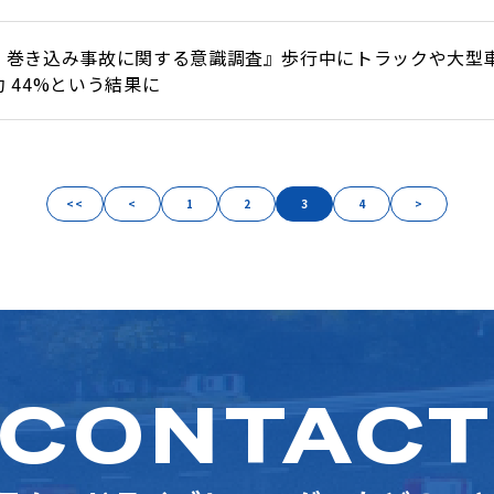
・巻き込み事故に関する意識調査』歩行中にトラックや大型車
 44%という結果に
<<
<
1
2
3
4
>
CONTAC